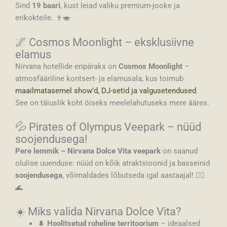
Sind
19 baari
, kust leiad valiku premium-jooke ja
erikokteile. 🍷🍣
🌌 Cosmos Moonlight – eksklusiivne
elamus
Nirvana hotellide eripäraks on
Cosmos Moonlight
–
atmosfääriline kontsert- ja elamusala, kus toimub
maailmatasemel show’d, DJ-setid ja valgusetendused
.
See on täiuslik koht öiseks meelelahutuseks mere ääres.
💦 Pirates of Olympus Veepark – nüüd
soojendusega!
Pere lemmik – Nirvana Dolce Vita veepark
on saanud
olulise uuenduse: nüüd on kõik atraktsioonid ja basseinid
soojendusega
, võimaldades lõbutseda igal aastaajal! 🏴‍☠️
🌊
☀️ Miks valida Nirvana Dolce Vita?
🌲
Hoolitsetud roheline territoorium
– ideaalsed