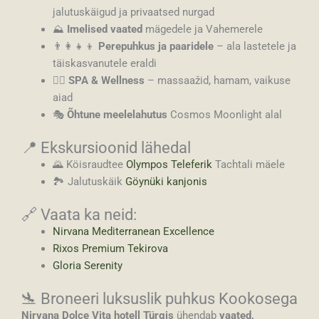
jalutuskäigud ja privaatsed nurgad
⛰
Imelised vaated
mägedele ja Vahemerele
👨‍👩‍👧‍👦
Perepuhkus ja paaridele
– ala lastetele ja
täiskasvanutele eraldi
💆‍♀️
SPA & Wellness
– massaažid, hamam, vaikuse
aiad
🎭
Õhtune meelelahutus
Cosmos Moonlight alal
📍 Ekskursioonid lähedal
🌄 Köisraudtee
Olympos Teleferik
Tachtali mäele
🏞 Jalutuskäik
Göynüki kanjonis
🔗 Vaata ka neid:
Nirvana Mediterranean Excellence
Rixos Premium Tekirova
Gloria Serenity
🛬 Broneeri luksuslik puhkus Kookosega
Nirvana Dolce Vita hotell Türgis
ühendab
vaated,