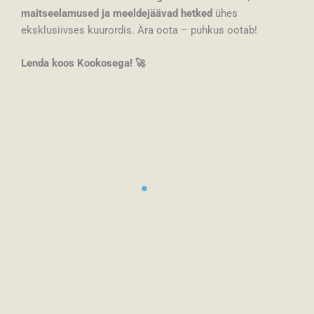
maitseelamused ja meeldejäävad hetked
ühes
eksklusiivses kuurordis. Ära oota – puhkus ootab!
Lenda koos Kookosega! 🚀