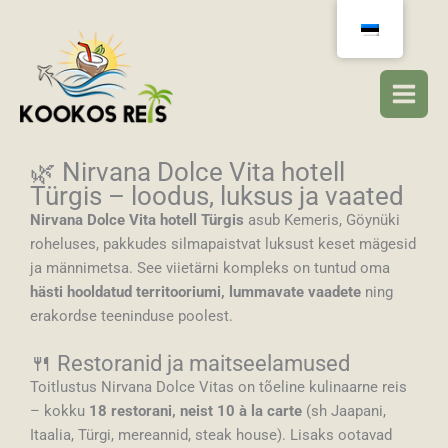
Mine
sisu
juurde
🌿 Nirvana Dolce Vita hotell
Türgis – loodus, luksus ja vaated
Nirvana Dolce Vita hotell Türgis
asub Kemeris, Göynüki
roheluses, pakkudes silmapaistvat luksust keset mägesid
ja männimetsa. See viietärni kompleks on tuntud oma
hästi hooldatud territooriumi, lummavate vaadete
ning
erakordse teeninduse poolest.
🍴 Restoranid ja maitseelamused
Toitlustus Nirvana Dolce Vitas on tõeline kulinaarne reis
– kokku
18 restorani, neist 10 à la carte
(sh Jaapani,
Itaalia, Türgi, mereannid, steak house). Lisaks ootavad