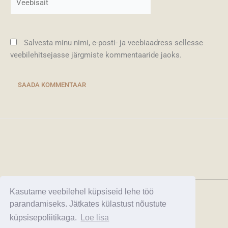
Salvesta minu nimi, e-posti- ja veebiaadress sellesse
veebilehitsejasse järgmiste kommentaaride jaoks.
Kasutame veebilehel küpsiseid lehe töö
Esileht
parandamiseks. Jätkates külastust nõustute
Kasulik teave reisijatele
küpsisepoliitikaga.
Loe lisa
Järelmaks