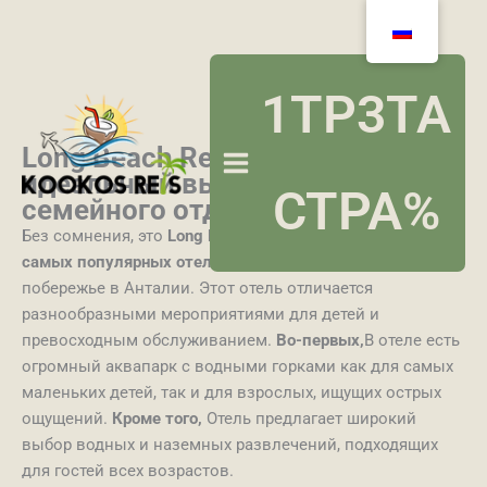
Перейти
к
содержимому
1TP3ТА
Long Beach Resort and SPA –
идеальный выбор для
СТРА%
семейного отдыха в Анталии!
Без сомнения, это
Long Beach Resort and SPA 5★
один из
самых популярных отелей для отдыха с детьми
На
побережье в Анталии. Этот отель отличается
разнообразными мероприятиями для детей и
превосходным обслуживанием.
Во-первых,
В отеле есть
огромный аквапарк с водными горками как для самых
маленьких детей, так и для взрослых, ищущих острых
ощущений.
Кроме того,
Отель предлагает широкий
выбор водных и наземных развлечений, подходящих
для гостей всех возрастов.